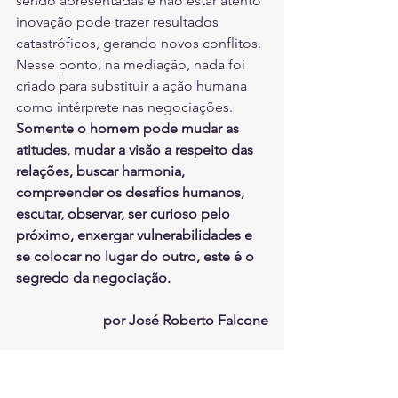
sendo apresentadas e não estar atento 
inovação pode trazer resultados 
catastróficos, gerando novos conflitos. 
Nesse ponto, na mediação, nada foi 
criado para substituir a ação humana 
como intérprete nas negociações.
Somente o homem pode mudar as 
atitudes, mudar a visão a respeito das 
relações, buscar harmonia, 
compreender os desafios humanos, 
escutar, observar, ser curioso pelo 
próximo, enxergar vulnerabilidades e 
se colocar no lugar do outro, este é o 
segredo da negociação.
por José Roberto Falcone
Este artigo foi publicado domingo 
(23/02/20) no ESTADÃO. O Texto foi 