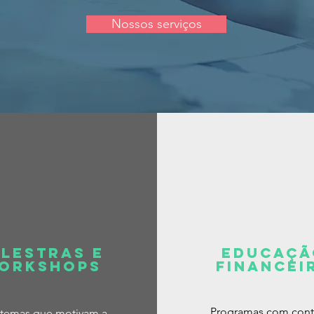
Nossos serviços
alestras e
Educaçã
orkshops
Financei
Programas com con
temas que motivam a