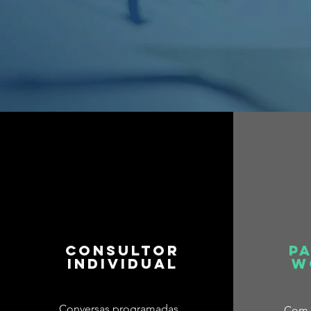
Consultor
P
Individual
w
Conversas programadas
Com 