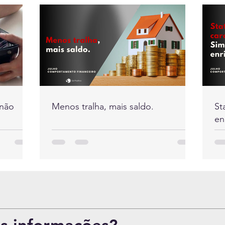
 não
Menos tralha, mais saldo.
St
en