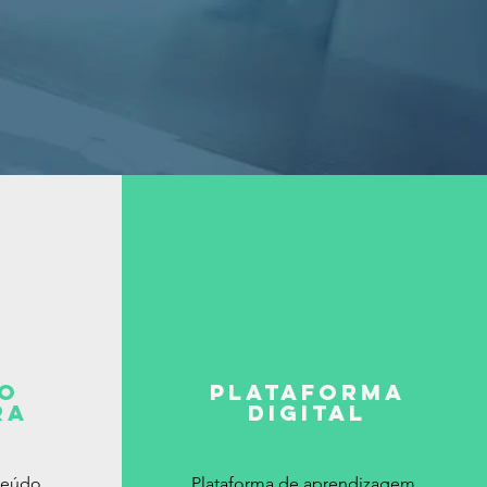
o
Plataforma
ra
digital
teúdo
Plataforma de aprendizagem,