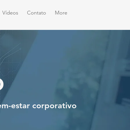
Vídeos
Contato
More
o
em-estar corporativo