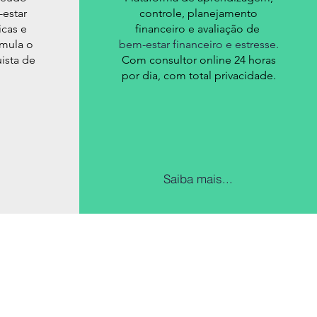
-estar
controle, planejamento
icas e
financeiro e avaliação de
mula o
bem-estar financeiro e estresse.
ista de
Com consultor online 24 horas
por dia, com total privacidade.
Saiba mais...