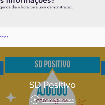
is informações?
Agende dia e hora para uma demonstração.
ídeos
SD Positivo
Reproduzir vídeo