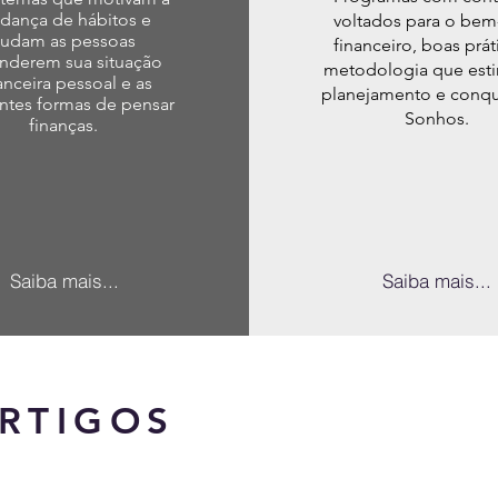
dança de hábitos e
voltados para o bem
judam as pessoas
financeiro, boas prát
nderem sua situação
metodologia que esti
anceira pessoal e as
planejamento e conqu
entes formas de pensar
Sonhos.
finanças.
Saiba mais...
Saiba mais...
RTIGOS