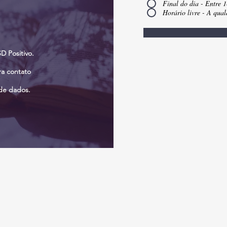
Final do dia - Entre 
Horário livre - A qua
D Positivo.
ra contato
de dados.