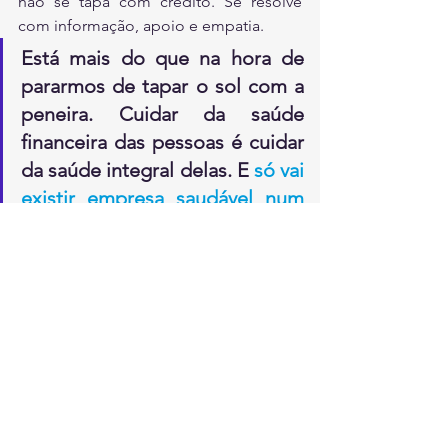
não se tapa com crédito. Se resolve 
com informação, apoio e empatia.
Está mais do que na hora de 
pararmos de tapar o sol com a 
peneira. Cuidar da saúde 
financeira das pessoas é cuidar 
da saúde integral delas. E 
só vai 
existir empresa saudável num 
país endividado se as empresas 
entenderem que saúde mental 
começa com o bolso no azul. O 
resto é discurso bonito que não 
paga boleto.
Agora você, profissional de RH como a 
sua empresa lida com a saúde 
financeira dos funcionários? Conseguiu 
perceber como as ações em saúde 