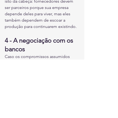
isto da cabeça: fornecedores devem 
ser parceiros porque sua empresa 
depende deles para viver, mas eles 
também dependem de escoar a 
produção para continuarem existindo.
4 - A negociação com os 
bancos
Caso os compromissos assumidos 
pela empresa com o banco estejam 
muito além do simples capital de giro, 
cuidado. A inadimplência nesse 
campo pode estar fechando portas 
para que você consiga manter o seu 
negócio. Resolva o problema o quanto 
antes, pois fica difícil visibilizar uma 
solução rápida dentro das condições 
adotadas pelos bancos sem aumentar 