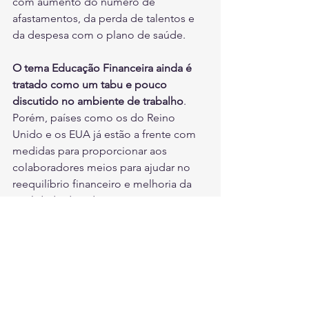
com aumento do número de 
afastamentos, da perda de talentos e 
da despesa com o plano de saúde. 
O tema Educação Financeira ainda é 
tratado como um tabu e pouco 
discutido no ambiente de trabalho
. 
Porém, países como os do Reino 
Unido e os EUA já estão a frente com 
medidas para proporcionar aos 
colaboradores meios para ajudar no 
reequilíbrio financeiro e melhoria da 
qualidade de vida. As empresas no 
Brasil tem todas as condições para 
seguir e ainda aperfeiçoar estas 
iniciativas devido ao nosso cenário 
econômico desafiador e nossa cultura 
diversa.  Os números estão 
estampados, os impactos estão claros, 