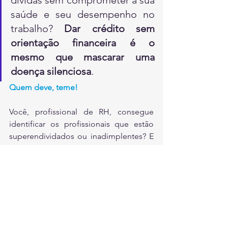
saúde e seu desempenho no 
trabalho? 
Dar crédito sem 
orientação financeira é o 
mesmo que mascarar uma 
doença silenciosa
. 
Quem deve, teme!
Você, profissional de RH, consegue 
identificar os profissionais que estão 
superendividados ou inadimplentes? E 
se consegue, o que você pode fazer a 
respeito? 
Por Roseli Falcone Ramos e José Roberto 
Falcone